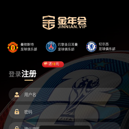
送
18
元
注册
登录