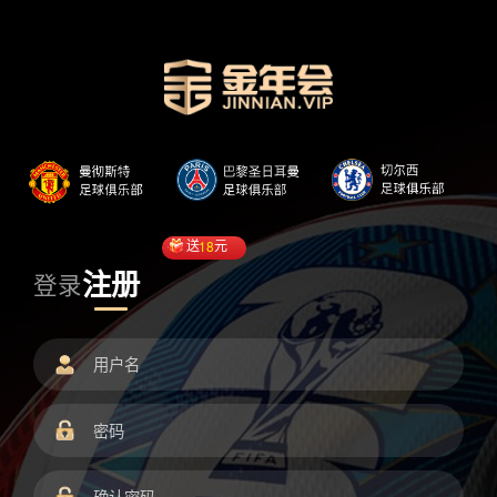
送
18
元
注册
登录