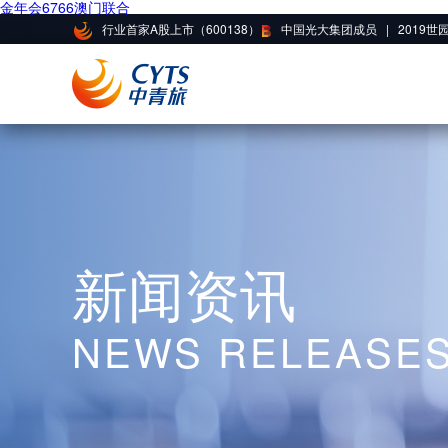
金年会6766澳门联合
行业首家A股上市（600138）
中国光大集团成员
|
2019
新闻资讯
NEWS RELEASE