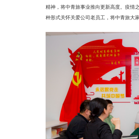
精神，将中青旅事业推向更新高度。疫情
种形式关怀关爱公司老员工，将中青旅大