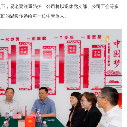
之下，易老要注重防护，公司将以退休党支部、公司工会等多
家庭的温暖传递给每一位中青旅人。