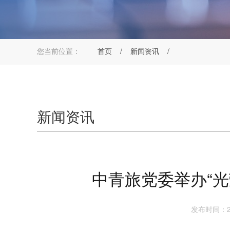
您当前位置：
首页
/
新闻资讯
/
新闻资讯
中青旅党委举办“光
发布时间：20