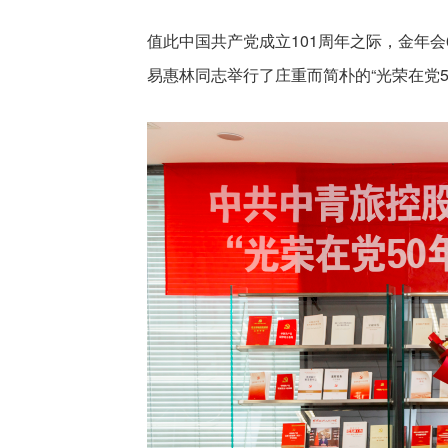
值此中国共产党成立101周年之际，金年会
易惠林同志举行了庄重而简朴的“光荣在党