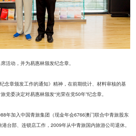
出席活动，并为易惠林颁发纪念章。
年”纪念章颁发工作的通知》精神，在前期统计、材料审核的基
旅党委决定对易惠林颁发“光荣在党50年”纪念章。
988年加入中国青旅集团（现金年会6766澳门联合中青旅股东
旅港台部、连锁店工作，2009年从中青旅国内旅游公司退休。